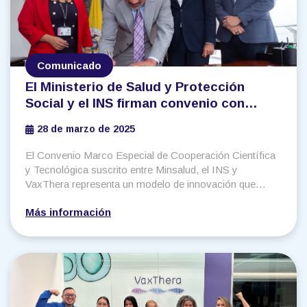
Comunicado
El Ministerio de Salud y Protección
Social y el INS firman convenio con
VaxThera para fortalecer la soberanía
28 de marzo de 2025
sanitaria
El Convenio Marco Especial de Cooperación Científica
y Tecnológica suscrito entre Minsalud, el INS y
VaxThera representa un modelo de innovación que
busca aunar esfuerzos para fortalecer las capacidades
Más información
locales en materia soberanía sanitaria.