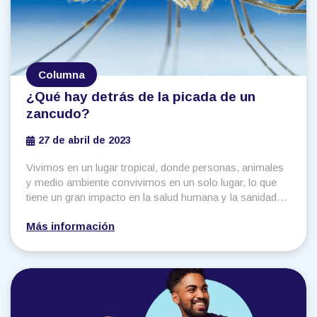
Columna
¿Qué hay detrás de la picada de un
zancudo?
27 de abril de 2023
Vivimos en un lugar tropical, donde personas, animales
y medio ambiente convivimos en un solo lugar, lo que
tiene un gran impacto en la salud humana y la sanidad
animal. Es así como el sistema inmune -sistema de
Más información
defensa que tiene un organismo, encargado de
mantenerlo en un estado de salud– hace uso de sus
múltiples mecanismos para controlar las posibles
amenazas que surjan a raíz de esta convivencia.