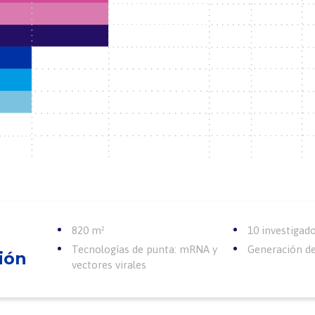
820 m²
10 investigad
Tecnologías de punta: mRNA y
Generación d
ión
vectores virales