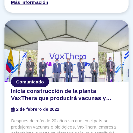
Más información
reivindicar la igualdad de género en los campos
profesionales y cotidianos en los que reconocer el
empoderamiento femenino ha sido un reto.
Comunicado
Inicia construcción de la planta
VaxThera que producirá vacunas y
biológicos para Colombia y la región
2 de febrero de 2022
Después de más de 20 años sin que en el país se
produjeran vacunas o biológicos, VaxThera, empresa