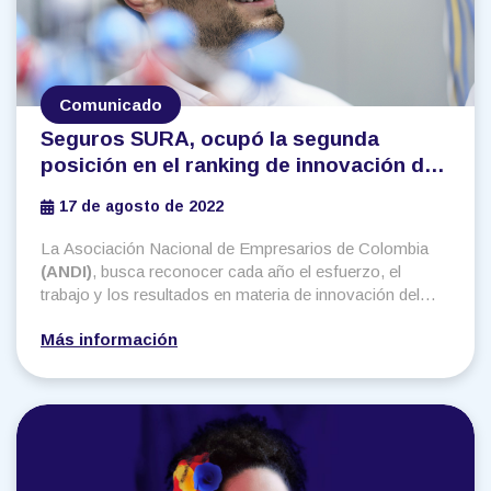
Comunicado
Seguros SURA, ocupó la segunda
posición en el ranking de innovación de
la ANDI, destacando a VaxThera como
17 de agosto de 2022
su mayor innovación en el último año
La Asociación Nacional de Empresarios de Colombia
(ANDI)
, busca reconocer cada año el esfuerzo, el
trabajo y los resultados en materia de innovación del
sector privado, a través del Ranking de Innovación
Más información
Empresarial. En su sexta edición,
SURA
ocupó la
segunda posición como compañía más innovadora en
el país, un avance de ocho posiciones frente a la
medición de 2021.