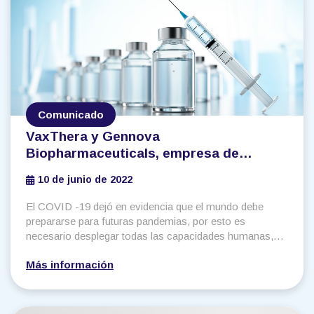
Comunicado
VaxThera y Gennova
Biopharmaceuticals, empresa de
biotecnología de la India, unen
10 de junio de 2022
esfuerzos para fortalecer las
capacidades tecnológicas para el
El COVID -19 dejó en evidencia que el mundo debe
desarrollo de vacunas en el país para
prepararse para futuras pandemias, por esto es
América Latina
necesario desplegar todas las capacidades humanas,
tecnológicas y logísticas para proteger a las
Más información
poblaciones de enfermedades emergentes y otras
epidemias que continuarán afectando la región.