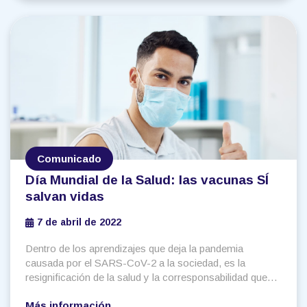
de salud establecidos en todo el mundo
Comunicado
Día Mundial de la Salud: las vacunas SÍ
salvan vidas
7 de abril de 2022
Dentro de los aprendizajes que deja la pandemia
causada por el SARS-CoV-2 a la sociedad, es la
resignificación de la salud y la corresponsabilidad que
tienen los seres humanos frente a prácticas que
Más información
promuevan el bienestar común. Es por esto que, para