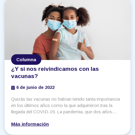
Columna
¿Y si nos reivindicamos con las
vacunas?
6 de junio de 2022
Quizás las vacunas no habían tenido tanta importancia
en los últimos años como la que adquirieron tras la
llegada del COVID-19. La pandemia, que dos años
después de su inicio apenas parece estarse mitigando,
Más información
llegó para desafiar las dinámicas sociales, económicas
y gubernamentales y, por consecuencia, a los sistemas