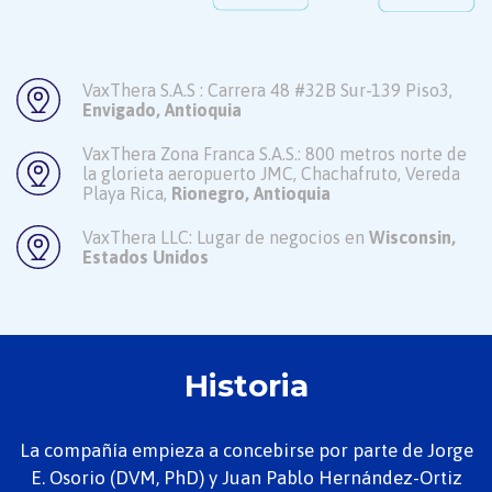
VaxThera S.A.S :
Carrera 48 #32B Sur-139 Piso3,
Envigado, Antioquia
VaxThera Zona Franca S.A.S.:
800 metros norte de
la glorieta
aeropuerto JMC, Chachafruto,
Vereda
Playa Rica,
Rionegro,
Antioquia
VaxThera LLC: Lugar de
negocios en
Wisconsin,
Estados Unidos
Historia
La compañía empieza a concebirse por parte de Jorge
E. Osorio (DVM, PhD) y Juan Pablo Hernández-Ortiz