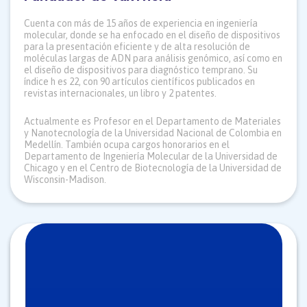
Cuenta con más de 15 años de experiencia en ingeniería
molecular, donde se ha enfocado en el diseño de dispositivos
para la presentación eficiente y de alta resolución de
moléculas largas de ADN para análisis genómico, así como en
el diseño de dispositivos para diagnóstico temprano. Su
índice h es 22, con 90 artículos científicos publicados en
revistas internacionales, un libro y 2 patentes.
Actualmente es Profesor en el Departamento de Materiales
y Nanotecnología de la Universidad Nacional de Colombia en
Medellín. También ocupa cargos honorarios en el
Departamento de Ingeniería Molecular de la Universidad de
Chicago y en el Centro de Biotecnología de la Universidad de
Wisconsin-Madison.