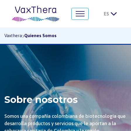
¿Quiénes somos?
›
Vaxthera
Quienes Somos
Sobre nosotros
Somos una compañía colombiana de biotecnología que
desarrolla productos y servicios que le aportan a la
soberanía sanitaria de Colombia y la región,