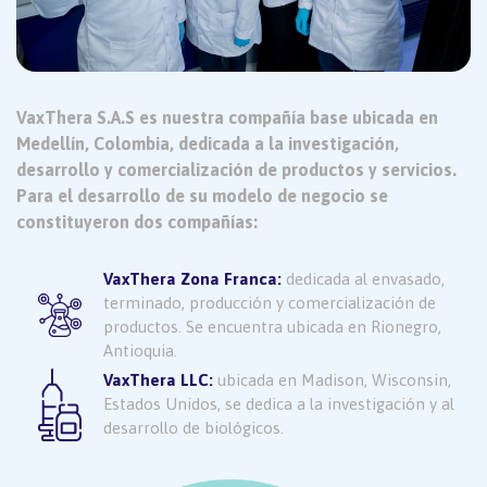
VaxThera S.A.S es nuestra compañía base ubicada en
Medellín, Colombia, dedicada a la investigación,
desarrollo y comercialización de productos y servicios.
Para el desarrollo de su modelo de negocio se
constituyeron dos compañías:
VaxThera Zona Franca:
dedicada al envasado,
terminado, producción y comercialización de
productos. Se encuentra ubicada en Rionegro,
Antioquia.
VaxThera LLC:
ubicada en Madison, Wisconsin,
Estados Unidos, se dedica a la investigación y al
desarrollo de biológicos.