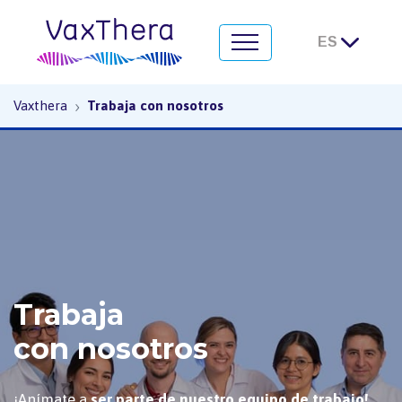
Trabaja con Nosotros
›
Vaxthera
Trabaja con nosotros
Trabaja
con nosotros
¡Anímate a
ser parte de nuestro
equipo de trabajo!