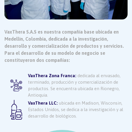
VaxThera S.A.S es nuestra compañía base ubicada en
Medellín, Colombia, dedicada a la investigación,
desarrollo y comercialización de productos y servicios.
Para el desarrollo de su modelo de negocio se
constituyeron dos compañías:
VaxThera Zona Franca:
dedicada al envasado,
terminado, producción y comercialización de
productos. Se encuentra ubicada en Rionegro,
Antioquia.
VaxThera LLC:
ubicada en Madison, Wisconsin,
Estados Unidos, se dedica a la investigación y al
desarrollo de biológicos.