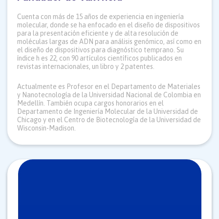
Cuenta con más de 15 años de experiencia en ingeniería
molecular, donde se ha enfocado en el diseño de dispositivos
para la presentación eficiente y de alta resolución de
moléculas largas de ADN para análisis genómico, así como en
el diseño de dispositivos para diagnóstico temprano. Su
índice h es 22, con 90 artículos científicos publicados en
revistas internacionales, un libro y 2 patentes.
Actualmente es Profesor en el Departamento de Materiales
y Nanotecnología de la Universidad Nacional de Colombia en
Medellín. También ocupa cargos honorarios en el
Departamento de Ingeniería Molecular de la Universidad de
Chicago y en el Centro de Biotecnología de la Universidad de
Wisconsin-Madison.