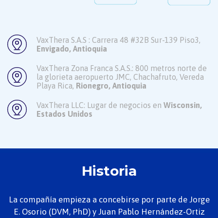
VaxThera S.A.S :
Carrera 48 #32B Sur-139 Piso3,
Envigado, Antioquia
VaxThera Zona Franca S.A.S.:
800 metros norte de
la glorieta
aeropuerto JMC, Chachafruto,
Vereda
Playa Rica,
Rionegro,
Antioquia
VaxThera LLC: Lugar de
negocios en
Wisconsin,
Estados Unidos
Historia
La compañía empieza a concebirse por parte de Jorge
E. Osorio (DVM, PhD) y Juan Pablo Hernández-Ortiz