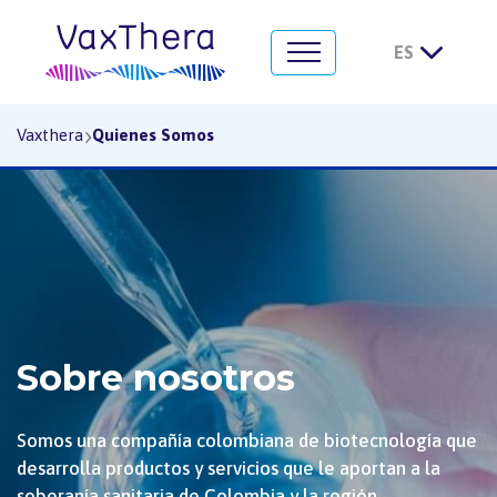
¿Quiénes somos?
›
Vaxthera
Quienes Somos
Sobre nosotros
Somos una compañía colombiana de biotecnología que
desarrolla productos y servicios que le aportan a la
soberanía sanitaria de Colombia y la región,