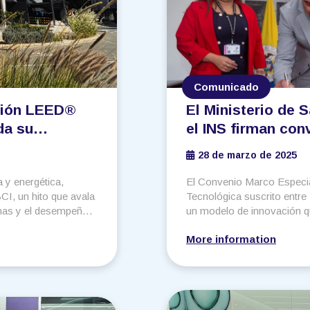
Comunicado
ación LEED®
El Ministerio de 
da su
el INS firman co
idad.
fortalecer la sobe
28 de marzo de 2025
a y energética,
El Convenio Marco Especia
I, un hito que avala
Tecnológica suscrito entre
onas y el desempeño
un modelo de innovación q
fortalecer las capacidades 
More information