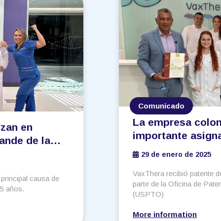
Comunicado
La empresa colo
zan en
importante asign
ande de la
vacuna contra el
 asociado a la
29 de enero de 2025
localmente
VaxThera recibió patente 
 principal causa de
parte de la Oficina de Pat
35 años.
(USPTO)
More information