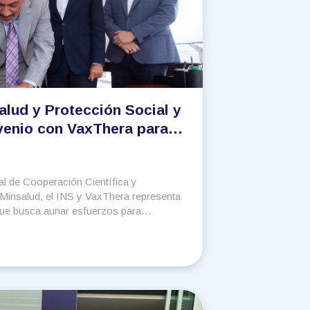
Salud y Protección Social y
nvenio con VaxThera para
ranía sanitaria
l de Cooperación Científica y
 Minsalud, el INS y VaxThera representa
ue busca aunar esfuerzos para
locales en materia soberanía sanitaria.