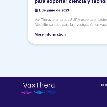
para exportar ciencia y tecno
vacunas y biológicos
1 de junio de 2023
VaxThera, la empresa SURA experta en biote
Medellín su sede para la investigación en vac
More information
co