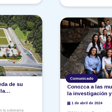
Comunicado
eda de su
Conozca a las mu
 la
la investigación y
 vacunas de
desarrollo de va
1 de abril de 2024
 la soberanía