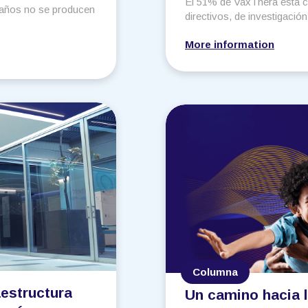
El 51% de VaxThera está 
años no se producen
directivos, de investigación
More information
Columna
aestructura
Un camino hacia 